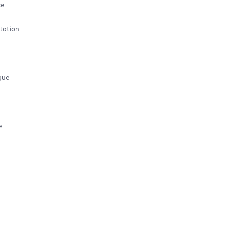
ce
lation
que
e