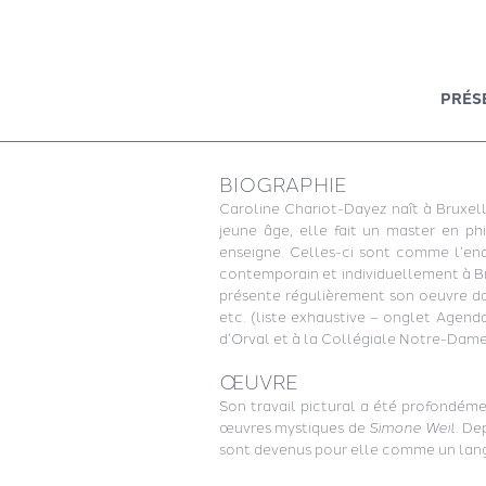
PRÉS
BIOGRAPHIE
Caroline Chariot-Dayez naît à Bruxell
jeune âge, elle fait un master en phi
enseigne. Celles-ci sont comme l’en
contemporain et individuellement à Bru
présente régulièrement son oeuvre dan
etc. (liste exhaustive – onglet Agend
d’Orval et à la Collégiale Notre-Dame
ŒUVRE
Son travail pictural a été profondéme
œuvres mystiques de
Simone Weil
. De
sont devenus pour elle comme un langag