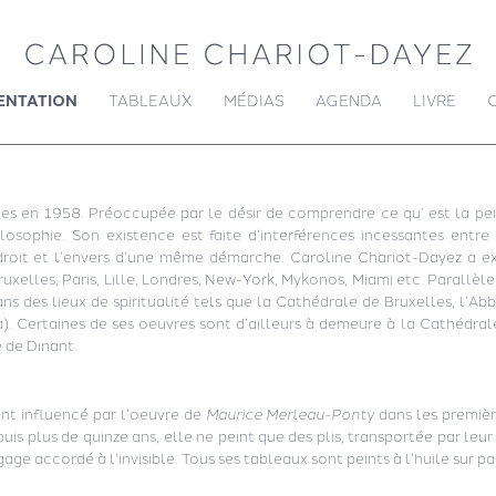
ENTATION
TABLEAUX
MÉDIAS
AGENDA
LIVRE
es en 1958. Préoccupée par le désir de comprendre ce qu’ est la pei
losophie. Son existence est faite d’interférences incessantes entre 
droit et l’envers d’une même démarche. Caroline Chariot-Dayez a ex
xelles, Paris, Lille, Londres, New-York, Mykonos, Miami etc. Parallèle
s des lieux de spiritualité tels que la Cathédrale de Bruxelles, l’Abb
a). Certaines de ses oeuvres sont d’ailleurs à demeure à la Cathédra
 de Dinant.
nt influencé par l’oeuvre de
Maurice Merleau-Ponty
dans les premièr
puis plus de quinze ans, elle ne peint que des plis, transportée par leur
e accordé à l’invisible. Tous ses tableaux sont peints à l’huile sur p