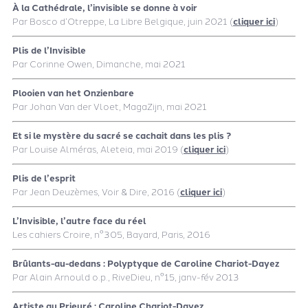
À la Cathédrale, l’invisible se donne à voir
Par Bosco d’Otreppe, La Libre Belgique, juin 2021 (
cliquer ici
)
Plis de l’Invisible
Par Corinne Owen, Dimanche, mai 2021
Plooien van het Onzienbare
Par Johan Van der Vloet, MagaZijn, mai 2021
Et si le mystère du sacré se cachait dans les plis ?
Par Louise Alméras, Aleteia, mai 2019 (
cliquer ici
)
Plis de l’esprit
Par Jean Deuzèmes, Voir & Dire, 2016 (
cliquer ici
)
L’Invisible, l’autre face du réel
Les cahiers Croire, n°305, Bayard, Paris, 2016
Brûlants-au-dedans : Polyptyque de Caroline Chariot-Dayez
Par Alain Arnould o.p., RiveDieu, n°15, janv-fév 2013
Artiste au Prieuré : Caroline Chariot-Dayez