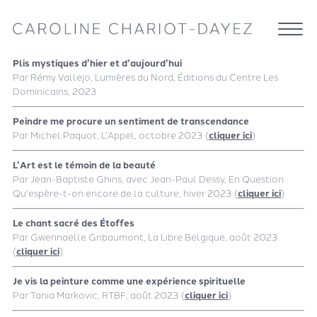
Plis mystiques d’hier et d’aujourd’hui
Par Rémy Vallejo, Lumières du Nord, Éditions du Centre Les
Dominicains, 2023
Peindre me procure un sentiment de transcendance
Par Michel Paquot, L’Appel, octobre 2023 (
cliquer ici
)
L’Art est le témoin de la beauté
Par Jean-Baptiste Ghins, avec Jean-Paul Dessy, En Question :
Qu’espère-t-on encore de la culture, hiver 2023 (
cliquer ici
)
Le chant sacré des Étoffes
Par Gwennaëlle Gribaumont, La Libre Belgique, août 2023
(
cliquer ici
)
Je vis la peinture comme une expérience spirituelle
Par Tania Markovic, RTBF, août 2023 (
cliquer ici
)