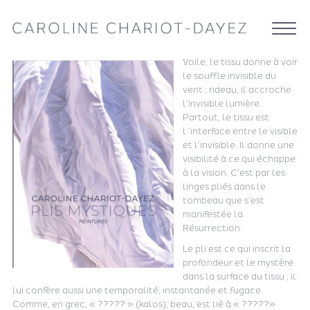
Voile, le tissu donne à voir
le souffle invisible du
vent ; rideau, il accroche
l’invisible lumière.
Partout, le tissu est
l ’interface entre le visible
et l’invisible. Il donne une
visibilité à ce qui échappe
à la vision. C’est par les
linges pliés dans le
tombeau que s’est
manifestée la
Résurrection.
Le pli est ce qui inscrit la
profondeur et le mystère
dans la surface du tissu ; il
lui confère aussi une temporalité, instantanée et fugace.
Comme, en grec, « ????? » (kalos), beau, est lié à « ?????»